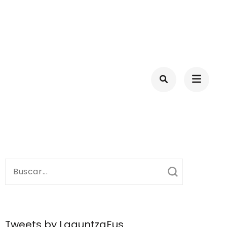
ID-19
Buscar:
Tweets by LaguntzaEus