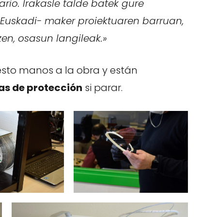
rio. Irakasle talde batek gure
dEuskadi- maker proiektuaren barruan,
zen, osasun langileak.»
esto manos a la obra y están
s de protección
si parar.