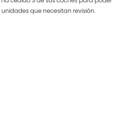
a ha cedido 3 de sus coches para poder
idades que necesitan revisión.