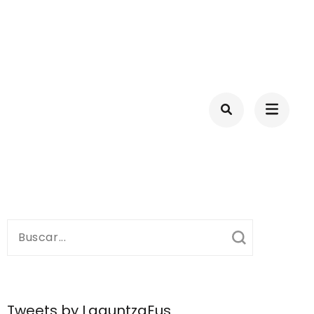
ID-19
Buscar:
Tweets by LaguntzaEus