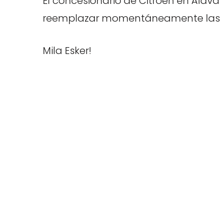
El concesionario de Citroen en Álav
reemplazar momentáneamente las un
Mila Esker!