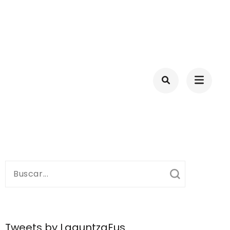
ID-19
Buscar:
Tweets by LaguntzaEus