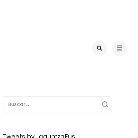
ID-19
Buscar:
Tweets by LaguntzaEus