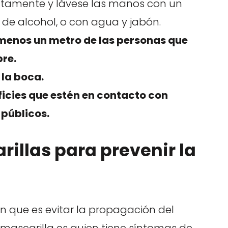
iatamente y lávese las manos con un
de alcohol, o con agua y jabón.
menos un metro de las personas que
bre.
y la boca.
icies que estén en contacto con
 públicos.
rillas para prevenir la
n que es evitar la propagación del
a mascarilla es quien tiene síntomas de