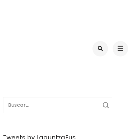
ID-19
Buscar:
Tweets by LaguntzaEus