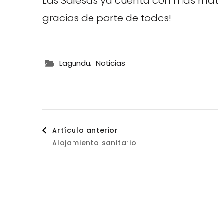
Las Salesas ya cuenta con más mate
gracias de parte de todos!
,
Lagundu
Noticias
Navegación
Artículo anterior
Alojamiento sanitario
de
entradas